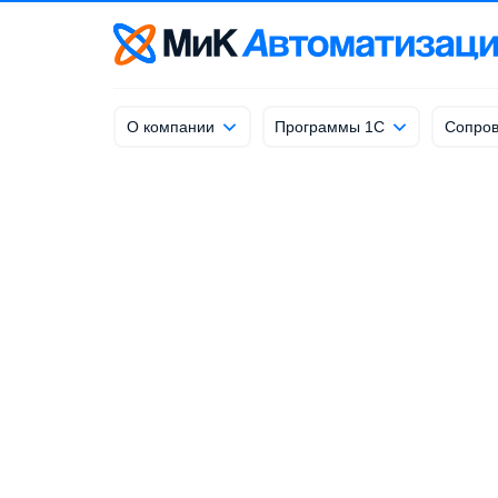
info@mik-automation.ru
Напишите, нам
О компании
Программы 1С
Сопров