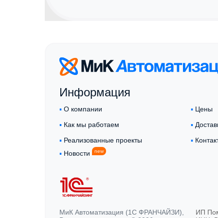
Информация
▪︎
О компании
▪︎
Цены
▪︎
Как мы работаем
▪︎
Достав
▪︎
Реализованные проекты
▪︎
Контак
new
▪︎
Новости
МиК Автоматизация (1С ФРАНЧАЙЗИ),
ИП По