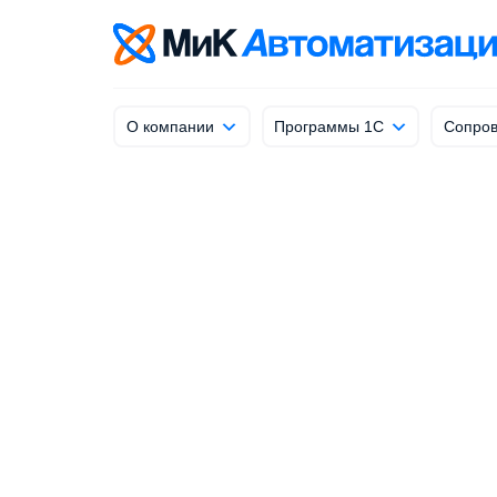
info@mik-automation.ru
Напишите, нам
О компании
Программы 1С
Сопров