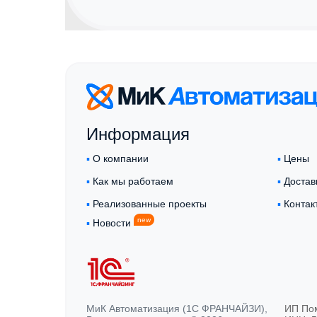
Информация
▪︎
О компании
▪︎
Цены
▪︎
Как мы работаем
▪︎
Достав
▪︎
Реализованные проекты
▪︎
Контак
new
▪︎
Новости
МиК Автоматизация (1С ФРАНЧАЙЗИ),
ИП По