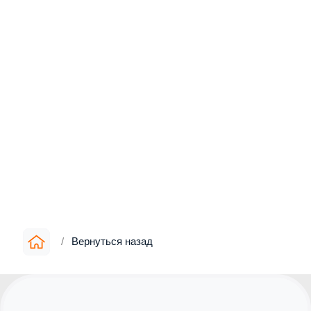
/
Вернуться назад
Информация
▪︎
О компании
▪︎
Цены