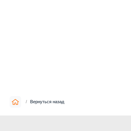
/
Вернуться назад
Информация
▪︎
О компании
▪︎
Цены