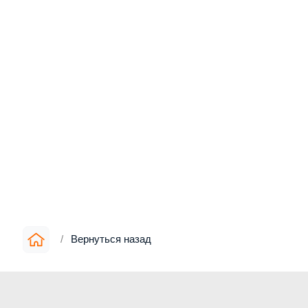
/
Вернуться назад
Информация
▪︎
О компании
▪︎
Цены