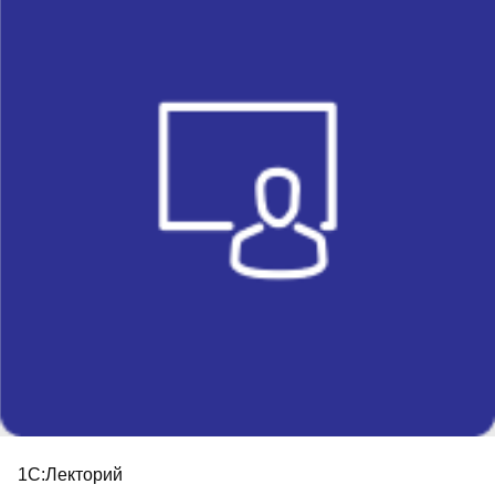
▪︎
Как мы работаем
▪︎
Доставка и оплата
▪︎
Реализованные проекты
▪︎
Контакты
new
▪︎
Новости
+7 (495) 109-82-20
Звоните, мы работаем!
info@mik-automation.ru
Напишите, нам
Консультация
▪︎
Политика конфиденциальности
ИП Помогаев Михаил Сергеевич
ИНН: 500908959973
МиК Автоматизация (1С ФРАНЧАЙЗИ),
Все права защищены © 2026