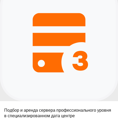
▪︎
О компании
▪︎
Цены
▪︎
Как мы работаем
▪︎
Доставка и оплата
▪︎
Реализованные проекты
▪︎
Контакты
new
▪︎
Новости
+7 (495) 109-82-20
Звоните, мы работаем!
info@mik-automation.ru
Напишите, нам
Консультация
▪︎
Политика конфиденциальности
ИП Помогаев Михаил Сергеевич
ИНН: 500908959973
МиК Автоматизация (1С ФРАНЧАЙЗИ),
Все права защищены © 2026