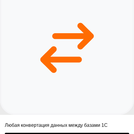
▪︎
Как мы работаем
▪︎
Доставка и оплата
▪︎
Реализованные проекты
▪︎
Контакты
new
▪︎
Новости
+7 (495) 109-82-20
Звоните, мы работаем!
info@mik-automation.ru
Напишите, нам
Консультация
▪︎
Политика конфиденциальности
ИП Помогаев Михаил Сергеевич
ИНН: 500908959973
МиК Автоматизация (1С ФРАНЧАЙЗИ),
Все права защищены © 2026