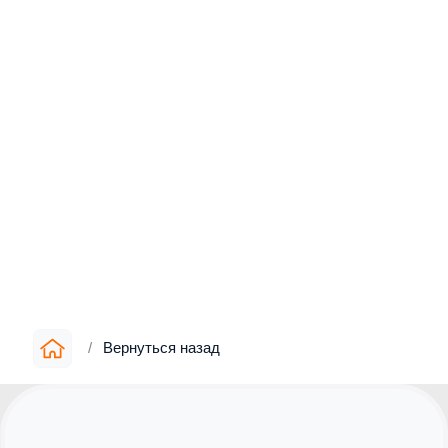
/
Вернуться назад
Информация
▪︎
О компании
▪︎
Цены