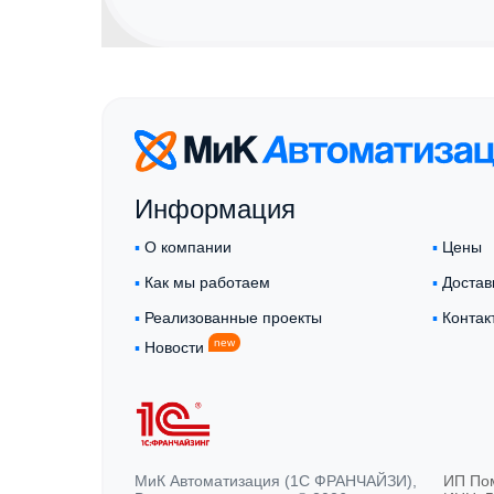
Информация
▪︎
О компании
▪︎
Цены
▪︎
Как мы работаем
▪︎
Достав
▪︎
Реализованные проекты
▪︎
Контак
new
▪︎
Новости
МиК Автоматизация (1С ФРАНЧАЙЗИ),
ИП По