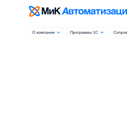
info@mik-automation.ru
Напишите, нам
О компании
Программы 1С
Сопров