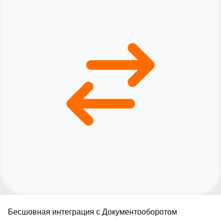
▪︎
Как мы работаем
▪︎
Доставка и оплата
▪︎
Реализованные проекты
▪︎
Контакты
new
▪︎
Новости
+7 (495) 109-82-20
Звоните, мы работаем!
info@mik-automation.ru
Напишите, нам
Консультация
▪︎
Политика конфиденциальности
ИП Помогаев Михаил Сергеевич
ИНН: 500908959973
МиК Автоматизация (1С ФРАНЧАЙЗИ),
Все права защищены © 2026