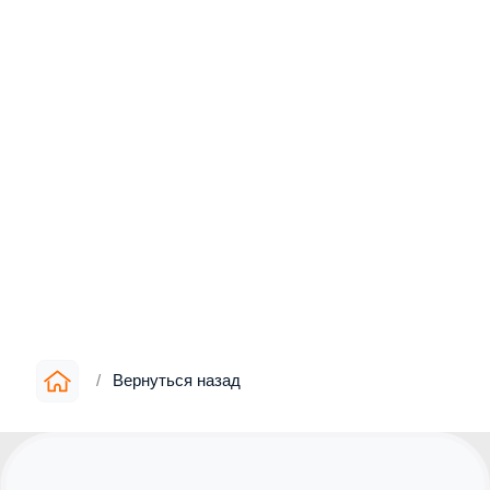
/
Вернуться назад
Информация
▪︎
О компании
▪︎
Цены