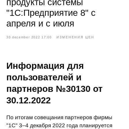
По итогам совещания партнеров фирмы
"1С" 3–4 декабря 2022 года планируется
изменить цены на часть программных
продуктов системы "1С:Предприятие 8" с 01
апреля 2023 года и на часть – с 01 июля
2023 года. На не упомянутые в данном
письме продукты цены сохраняются без
изменений. Отметим, что цены на
перечисленные в этом письме продукты не
менялись в течение трех, а на большинство
– шести предыдущих лет, при этом
функциональность продуктов непрерывно
развивалась и продолжает развиваться, а
затраты на разработку, включая рыночные
зарплаты программистов и оборудование,
растут опережающими инфляцию темпами.
Информационное письмо публикуется
заблаговременно, чтобы у пользователей и