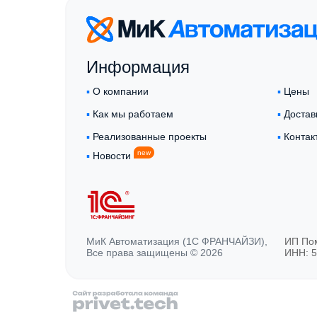
Информация
▪︎
О компании
▪︎
Цены
▪︎
Как мы работаем
▪︎
Достав
▪︎
Реализованные проекты
▪︎
Контак
new
▪︎
Новости
МиК Автоматизация (1С ФРАНЧАЙЗИ),
ИП По
Все права защищены © 2026
ИНН: 