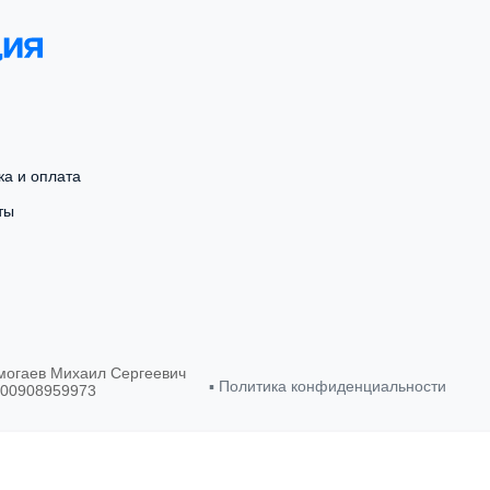
ка и оплата
ты
могаев Михаил Сергеевич
▪︎
Политика конфиденциальности
500908959973