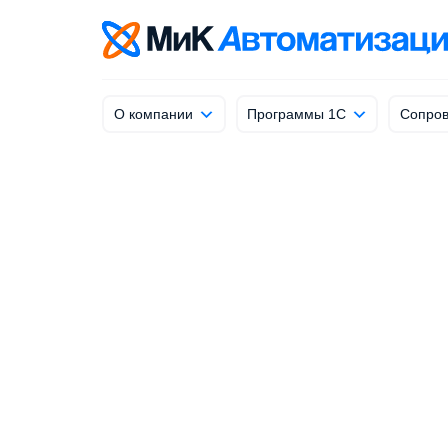
info@mik-automation.ru
Напишите, нам
О компании
Программы 1С
Сопров