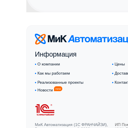
Информация
▪︎
О компании
▪︎
Цены
▪︎
Как мы работаем
▪︎
Достав
▪︎
Реализованные проекты
▪︎
Контак
new
▪︎
Новости
МиК Автоматизация (1С ФРАНЧАЙЗИ),
ИП По