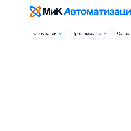
info@mik-automation.ru
Напишите, нам
О компании
Программы 1С
Сопров