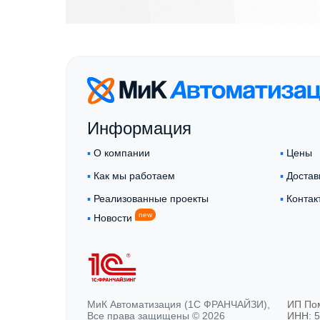
Информация
▪︎
О компании
▪︎
Цены
▪︎
Как мы работаем
▪︎
Достав
▪︎
Реализованные проекты
▪︎
Контак
new
▪︎
Новости
МиК Автоматизация (1С ФРАНЧАЙЗИ),
ИП По
Все права защищены © 2026
ИНН: 