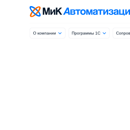
info@mik-automation.ru
Напишите, нам
О компании
Программы 1С
Сопров