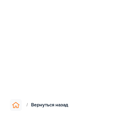
Вернуться назад
/
Информация
▪︎
О компании
▪︎
Цены
▪︎
Как мы работаем
▪︎
Доставка и оплата
▪︎
Реализованные проекты
▪︎
Контакты