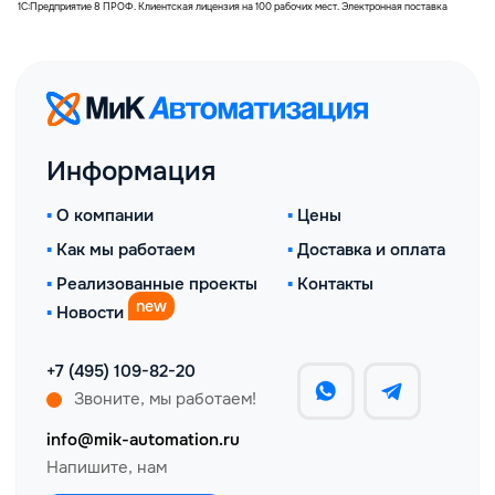
+
пн
i
Н
Клиентская лицензия на 100 р.м. 1С:Предпр.8 ПРОФ. Электрон