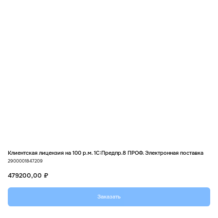
new
▪︎
Новости
+7 (495) 109-82-20
Звоните, мы работаем!
info@mik-automation.ru
Напишите, нам
Консультация
▪︎
Политика конфиденциальности
ИП Помогаев Михаил Сергеевич
ИНН: 500908959973
МиК Автоматизация (1С ФРАНЧАЙЗИ),
Все права защищены © 2026