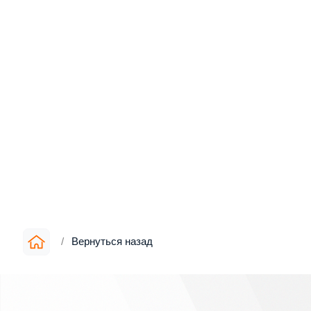
/
Вернуться назад