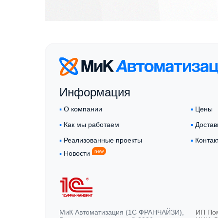
Информация
▪︎
О компании
▪︎
Цены
▪︎
Как мы работаем
▪︎
Достав
▪︎
Реализованные проекты
▪︎
Контак
new
▪︎
Новости
МиК Автоматизация (1С ФРАНЧАЙЗИ),
ИП По