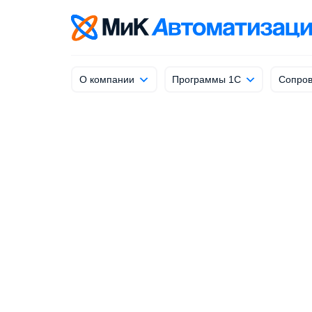
info@mik-automation.ru
Напишите, нам
О компании
Программы 1С
Сопров