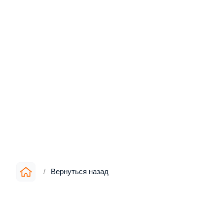
/
Вернуться назад
Информация
▪︎
О компании
▪︎
Цены
▪︎
Как мы работаем
▪︎
Доставка и оплата
▪︎
Реализованные проекты
▪︎
Контакты