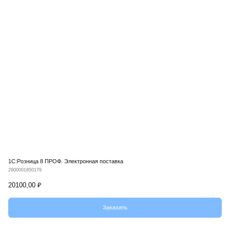
new
▪︎
Новости
+7 (495) 109-82-20
Звоните, мы работаем!
info@mik-automation.ru
Напишите, нам
Консультация
▪︎
Политика конфиденциальности
ИП Помогаев Михаил Сергеевич
ИНН: 500908959973
МиК Автоматизация (1С ФРАНЧАЙЗИ),
Все права защищены © 2026