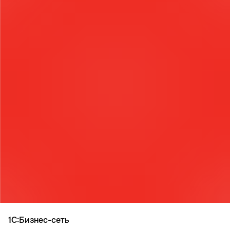
▪︎
Как мы работаем
▪︎
Доставка и оплата
▪︎
Реализованные проекты
▪︎
Контакты
new
▪︎
Новости
+7 (495) 109-82-20
Звоните, мы работаем!
info@mik-automation.ru
Напишите, нам
Консультация
▪︎
Политика конфиденциальности
ИП Помогаев Михаил Сергеевич
ИНН: 500908959973
МиК Автоматизация (1С ФРАНЧАЙЗИ),
Все права защищены © 2026