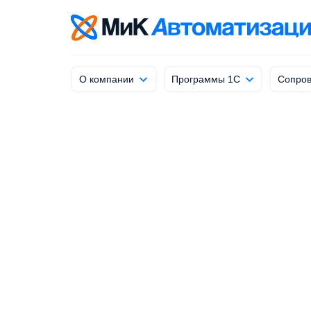
info@mik-automation.ru
Напишите, нам
О компании
Программы 1С
Сопров