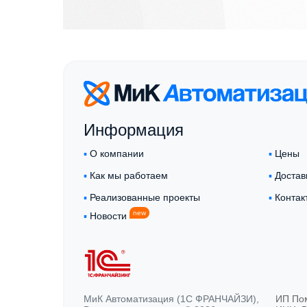
Информация
▪︎
О компании
▪︎
Цены
▪︎
Как мы работаем
▪︎
Достав
▪︎
Реализованные проекты
▪︎
Контак
new
▪︎
Новости
МиК Автоматизация (1С ФРАНЧАЙЗИ),
ИП По